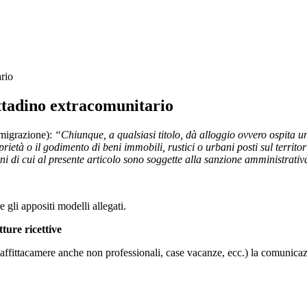
ario
ittadino extracomunitario
migrazione):
“Chiunque, a qualsiasi titolo, dà alloggio ovvero ospita u
rietà o il godimento di beni immobili, rustici o urbani posti sul territo
izioni di cui al presente articolo sono soggette alla sanzione amministr
e gli appositi modelli allegati.
ture ricettive
B, affittacamere anche non professionali, case vacanze, ecc.) la comunica