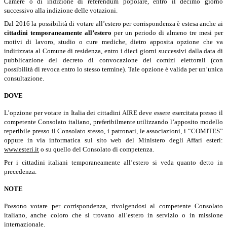
Camere o di indizione di referendum popolare, entro il decimo giorno
successivo alla indizione delle votazioni.
Dal 2016 la possibilità di votare all’estero per corrispondenza è estesa anche ai
cittadini temporaneamente all’estero
per un periodo di almeno tre mesi per
motivi di lavoro, studio o cure mediche, dietro apposita opzione che va
indirizzata al Comune di residenza, entro i dieci giorni successivi dalla data di
pubblicazione del decreto di convocazione dei comizi elettorali (con
possibilità di revoca entro lo stesso termine). Tale opzione è valida per un’unica
consultazione.
DOVE
L’opzione per votare in Italia dei cittadini AIRE deve essere esercitata presso il
competente Consolato italiano, preferibilmente utilizzando l’apposito modello
reperibile presso il Consolato stesso, i patronati, le associazioni, i “COMITES”
oppure in via informatica sul sito web del Ministero degli Affari esteri:
www.esteri.it
o su quello del Consolato di competenza.
Per i cittadini italiani temporaneamente all’estero si veda quanto detto in
precedenza.
NOTE
Possono votare per corrispondenza, rivolgendosi al competente Consolato
italiano, anche coloro che si trovano all’estero in servizio o in missione
internazionale.