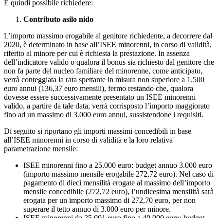
È quindi possibile richiedere:
Contributo asilo nido
L’importo massimo erogabile al genitore richiedente, a decorrere dal
2020, è determinato in base all’ISEE minorenni, in corso di validità,
riferito al minore per cui è richiesta la prestazione. In assenza
dell’indicatore valido o qualora il bonus sia richiesto dal genitore che
non fa parte del nucleo familiare del minorenne, come anticipato,
verrà conteggiata la rata spettante in misura non superiore a 1.500
euro annui (136,37 euro mensili), fermo restando che, qualora
dovesse essere successivamente presentato un ISEE minorenni
valido, a partire da tale data, verrà corrisposto l’importo maggiorato
fino ad un massimo di 3.000 euro annui, sussistendone i requisiti.
Di seguito si riportano gli importi massimi concedibili in base
all’ISEE minorenni in corso di validità e la loro relativa
parametrazione mensile:
ISEE minorenni fino a 25.000 euro: budget annuo 3.000 euro
(importo massimo mensile erogabile 272,72 euro). Nel caso di
pagamento di dieci mensilità erogate al massimo dell’importo
mensile concedibile (272,72 euro), l’undicesima mensilità sarà
erogata per un importo massimo di 272,70 euro, per non
superare il tetto annuo di 3.000 euro per minore.
ISEE minorenni da 25.001 euro fino a 40.000 euro: budget