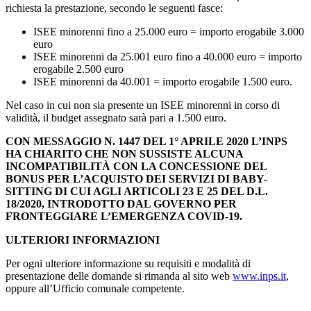
richiesta la prestazione, secondo le seguenti fasce:
ISEE minorenni fino a 25.000 euro = importo erogabile 3.000
euro
ISEE minorenni da 25.001 euro fino a 40.000 euro = importo
erogabile 2.500 euro
ISEE minorenni da 40.001 = importo erogabile 1.500 euro.
Nel caso in cui non sia presente un ISEE minorenni in corso di
validità, il budget assegnato sarà pari a 1.500 euro.
CON MESSAGGIO N. 1447 DEL 1° APRILE 2020 L’INPS
HA CHIARITO CHE NON SUSSISTE ALCUNA
INCOMPATIBILITÀ CON LA CONCESSIONE DEL
BONUS PER L’ACQUISTO DEI SERVIZI DI BABY-
SITTING DI CUI AGLI ARTICOLI 23 E 25 DEL D.L.
18/2020, INTRODOTTO DAL GOVERNO PER
FRONTEGGIARE L’EMERGENZA COVID-19.
ULTERIORI INFORMAZIONI
Per ogni ulteriore informazione su requisiti e modalità di
presentazione delle domande si rimanda al sito web
www.inps.it
,
oppure all’Ufficio comunale competente.